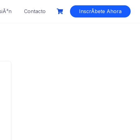
siÃ³n
Contacto
InscrÃ­bete Ahora