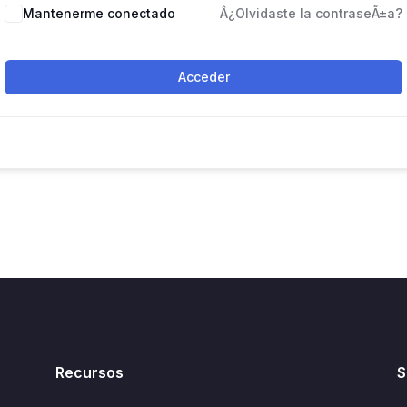
Mantenerme conectado
Â¿Olvidaste la contraseÃ±a?
Acceder
Recursos
S