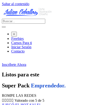
Saltar al contenido
+
Freebies
Cursos Para ti
Iniciar Sesión
Contacto
Inscríbete Ahora
Listos para este
Super Pack
Emprendedor.
ROMPE LAS REDES





Valorado con 5 de 5
!LlEGÓ EL HOT SALE!